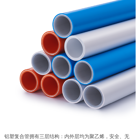
铝塑复合管拥有三层结构：内外层均为聚乙烯，安全、无