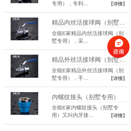
专用），专利…
【详情】
精品内丝活接球阀（别墅专用）
全能E家精品内丝活接球阀（别
墅专用），采…
【详情】
精品外丝活接球阀（别墅专用）
全能E家精品外丝活接球阀（别
墅专用），手…
【详情】
内螺纹接头（别墅专用）
全能E家内螺纹接头（别墅专
用）又叫内牙接…
【详情】