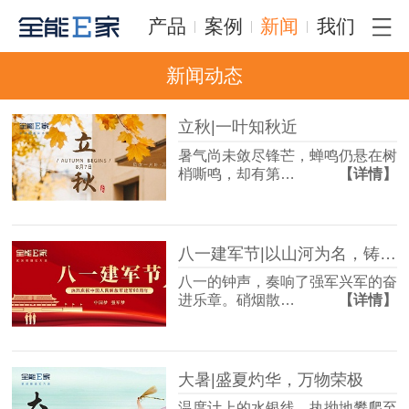
产品
案例
新闻
我们
新闻动态
立秋|一叶知秋近
暑气尚未敛尽锋芒，蝉鸣仍悬在树
梢嘶鸣，却有第…
【详情】
八一建军节|以山河为名，铸岁月荣光
八一的钟声，奏响了强军兴军的奋
进乐章。硝烟散…
【详情】
大暑|盛夏灼华，万物荣极
温度计上的水银线，执拗地攀爬至