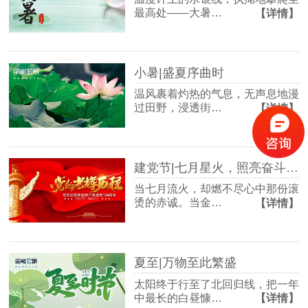
最高处——大暑…
【详情】
小暑|盛夏序曲时
温风裹着灼热的气息，无声息地漫
过田野，浸透街…
【详情】
建党节|七月星火，照亮奋斗的足迹
当七月流火，却燃不尽心中那份滚
烫的赤诚。当金…
【详情】
夏至|万物至此繁盛
太阳终于行至了北回归线，把一年
中最长的白昼慷…
【详情】